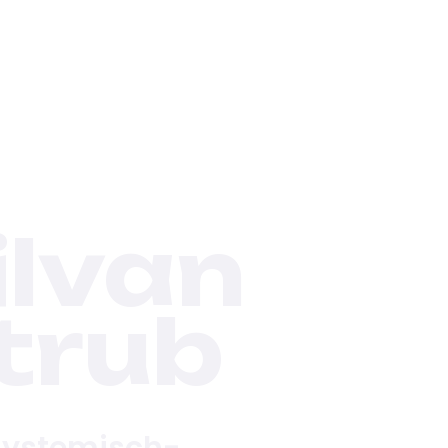
ilvan
trub
ystemisch-