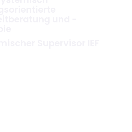
gsorientierte
eitberatung und -
pie
mischer Supervisor IEF