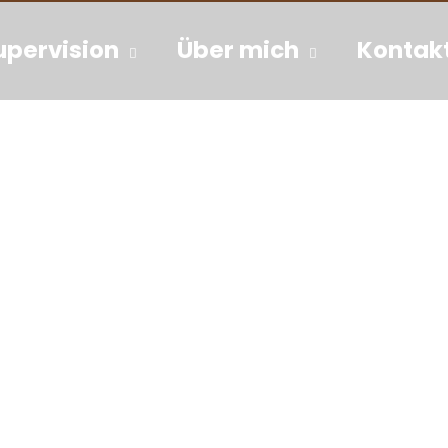
upervision
Über mich
Kontak