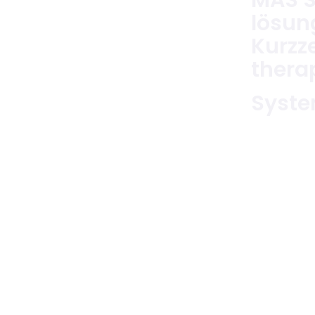
lösun
Kurzz
thera
Syste